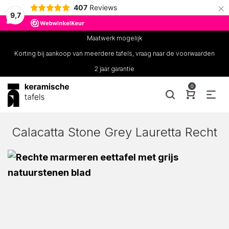
×
407
Reviews
9,7
Maatwerk mogelijk
Korting bij aankoop van meerdere tafels, vraag naar de voorwaarden
2 jaar garantie
0
Calacatta Stone Grey Lauretta Recht