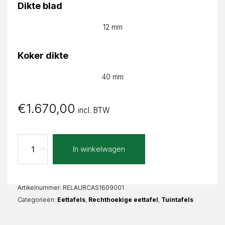
Dikte blad
12 mm
Koker dikte
40 mm
€
1.670,00
incl. BTW
Calacatta
In winkelwagen
-
+
Stone
Grey
Lauretta
Recht
Artikelnummer:
RELAURCAS1609001
aantal
Categorieën:
Eettafels
,
Rechthoekige eettafel
,
Tuintafels