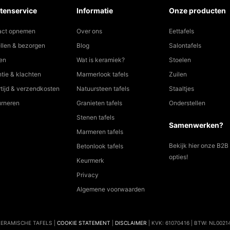
tenservice
Informatie
Onze producten
act opnemen
Over ons
Eettafels
llen & bezorgen
Blog
Salontafels
en
Wat is keramiek?
Stoelen
tie & klachten
Marmerlook tafels
Zuilen
tijd & verzendkosten
Natuursteen tafels
Staaltjes
urneren
Granieten tafels
Onderstellen
Stenen tafels
Samenwerken?
Marmeren tafels
Bekijk hier onze B2B
Betonlook tafels
opties!
Keurmerk
Privacy
Algemene voorwaarden
KERAMISCHE TAFELS |
COOKIE STATEMENT
|
DISCLAIMER
| KVK: 61070416 | BTW: NL002