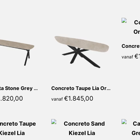
populariteit
€
vanaf
Calacatta Stone Grey Mirella Deens Ovaal
Concreto Taupe Lia Organisch
1.820,00
€
1.845,00
vanaf