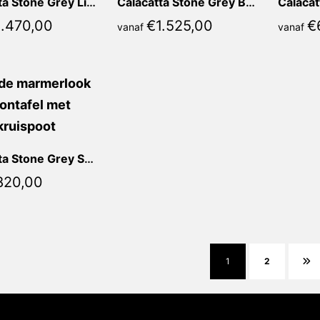
Calacatta Stone Grey Lidia Vierkant
Calacatta Stone Grey Bianca Vierkant
1.470,00
€
1.525,00
€
vanaf
vanaf
Calacatta Stone Grey Sorella Rond
820,00
1
2