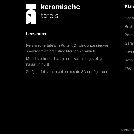
Klan
Cont
Beste
Lees meer
Betal
Garan
Keramische tafels in Putten: Ontdek onze nieuwe
showroom en prachtige kleuren keramiek
Lever
Met deze trends haal je een warm en gezellig
Reto
najaar in huis!
FAQ
Zelf je tafel samenstellen met de 3D configurator
© 2025 