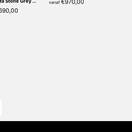
Calacatta Stone Grey Marina Vierkant
€
970,00
vanaf
690,00