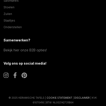
Salontafels
Stoelen
Zuilen
Staaltjes
Onderstellen
Samenwerken?
Bekijk hier onze B2B opties!
Volg ons op social media!
© 2025 KERAMISCHE TAFELS |
COOKIE STATEMENT
|
DISCLAIMER
| KVK:
61070416 | BTW: NL002142731B64