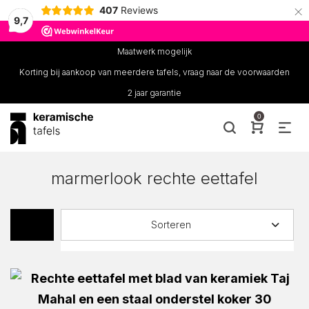
×
407
Reviews
9,7
Maatwerk mogelijk
Korting bij aankoop van meerdere tafels, vraag naar de voorwaarden
2 jaar garantie
0
marmerlook rechte eettafel
Sorteren