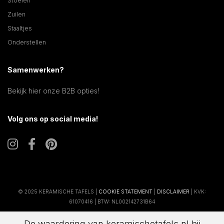
Stoelen
Zuilen
Staaltjes
Onderstellen
Samenwerken?
Bekijk hier onze B2B opties!
Volg ons op social media!
© 2025 KERAMISCHE TAFELS |
COOKIE STATEMENT
|
DISCLAIMER
| KVK:
61070416 | BTW: NL002142731B64
De waardering van keramischetafels.nl bij