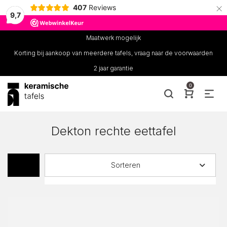
×
407
Reviews
9,7
Maatwerk mogelijk
Korting bij aankoop van meerdere tafels, vraag naar de voorwaarden
2 jaar garantie
0
Dekton rechte eettafel
Sorteren