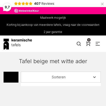
×
407
Reviews
9,7
Maatwerk mogelijk
Korting bij aankoop van meerdere tafels, vraag naar de voorwaarden
2 jaar garantie
0
Tafel beige met witte ader
Sorteren