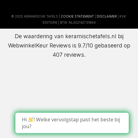
© 2025 KERAMISCHE TAFELS |
COOKIE STATEMENT
|
DISCLAIMER
| KVK:
61070416 | BTW: NL002142731B64
De waardering van keramischetafels.nl bij
WebwinkelKeur Reviews
is 9.7/10 gebaseerd op
407 reviews.
Hi
! Welke vervolgstap past het beste bij
jou?