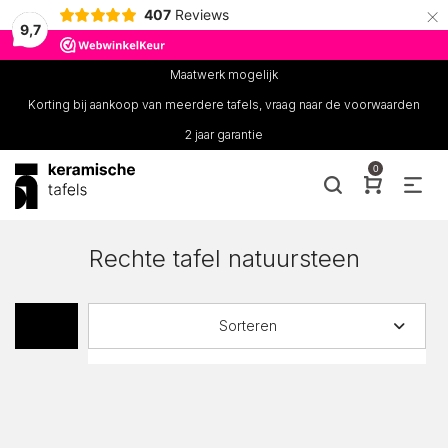
×
407
Reviews
9,7
Maatwerk mogelijk
Korting bij aankoop van meerdere tafels, vraag naar de voorwaarden
2 jaar garantie
0
Rechte tafel natuursteen
Sorteren