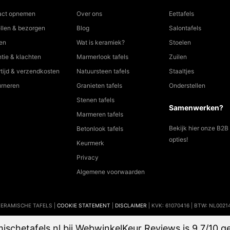
act opnemen
Over ons
Eettafels
llen & bezorgen
Blog
Salontafels
en
Wat is keramiek?
Stoelen
tie & klachten
Marmerlook tafels
Zuilen
tijd & verzendkosten
Natuursteen tafels
Staaltjes
urneren
Granieten tafels
Onderstellen
Stenen tafels
Samenwerken?
Marmeren tafels
Bekijk hier onze B2B
Betonlook tafels
opties!
Keurmerk
Privacy
Algemene voorwaarden
KERAMISCHE TAFELS |
COOKIE STATEMENT
|
DISCLAIMER
| KVK: 61070416 | BTW: NL0021
ischetafels.nl bij
WebwinkelKeur Reviews
is 9.7/10 ge