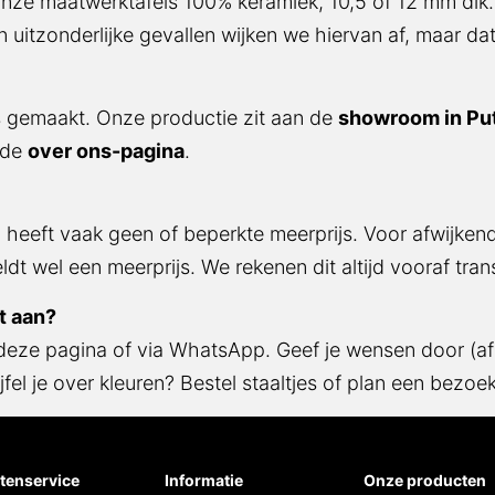
nze maatwerktafels 100% keramiek, 10,5 of 12 mm dik. Le
onderlijke gevallen wijken we hiervan af, maar dat besprek
s gemaakt. Onze productie zit aan de
showroom in Putte
r ons-pagina
.
eeft vaak geen of beperkte meerprijs. Voor afwijkende 
l een meerprijs. We rekenen dit altijd vooraf transparant 
t aan?
 deze pagina of via WhatsApp. Geef je wensen door (afm
 je over kleuren? Bestel staaltjes of plan een bezoek aan
tenservice
Informatie
Onze producten