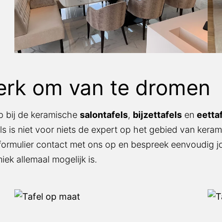
k om van te dromen
 bij de keramische
salontafels
,
bijzettafels
en
eettafels
iet voor niets de expert op het gebied van keramiek: bij
ct met ons op en bespreek eenvoudig jouw woonwensen
ijk is.