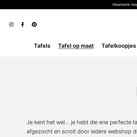
Maatwerk mog
Tafels
Tafel op maat
Tafelkoopjes
Je kent het wel… je hebt die ene perfecte t
en scrolt door iedere webshop die je tegenko