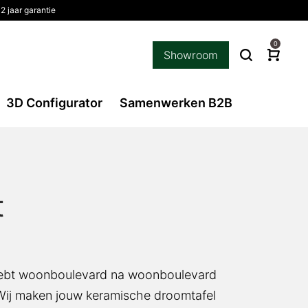
 jaar garantie
0
Showroom
3D Configurator
Samenwerken B2B
ebt woonboulevard na woonboulevard afgezocht
uw keramische droomtafel helemaal op maat!