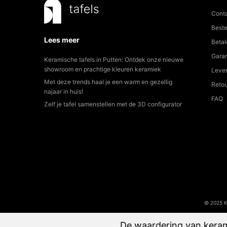
Cont
Beste
Lees meer
Betal
Garan
Keramische tafels in Putten: Ontdek onze nieuwe
showroom en prachtige kleuren keramiek
Lever
Met deze trends haal je een warm en gezellig
Reto
najaar in huis!
FAQ
Zelf je tafel samenstellen met de 3D configurator
© 2025 
De waardering van keram