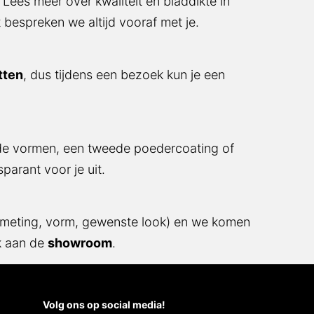
es meer over kwaliteit en bladdikte in onze
en we altijd vooraf met je.
n
, dus tijdens een bezoek kun je een kijkje
vormen, een tweede poedercoating of een
voor je uit.
eting, vorm, gewenste look) en we komen zo
 de
showroom
.
Volg ons op social media!