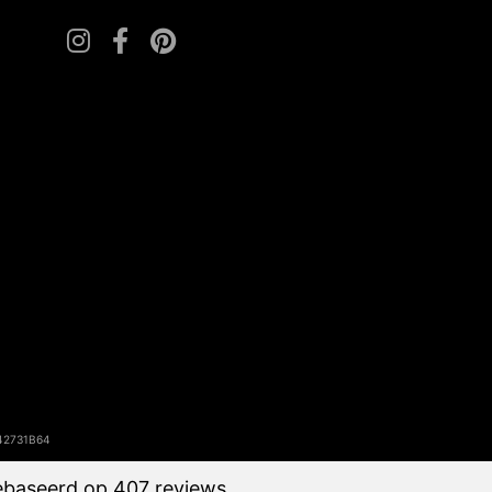
42731B64
baseerd op 407 reviews.