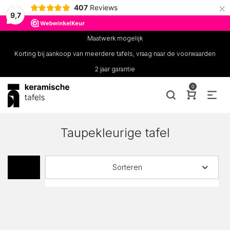
×
407
Reviews
9,7
Maatwerk mogelijk
Korting bij aankoop van meerdere tafels, vraag naar de voorwaarden
2 jaar garantie
0
Taupekleurige tafel
Sorteren