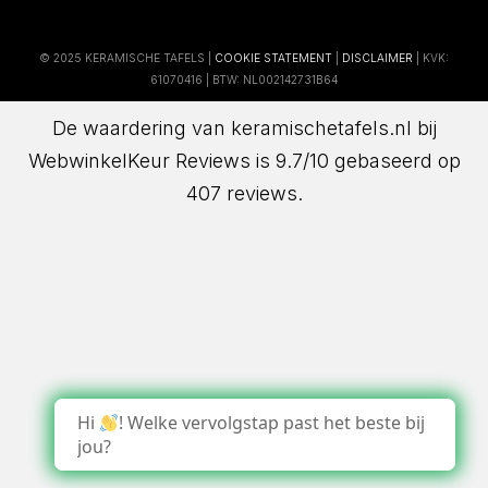
© 2025 KERAMISCHE TAFELS |
COOKIE STATEMENT
|
DISCLAIMER
| KVK:
61070416 | BTW: NL002142731B64
De waardering van keramischetafels.nl bij
WebwinkelKeur Reviews
is 9.7/10 gebaseerd op
407 reviews.
Hi
! Welke vervolgstap past het beste bij
jou?