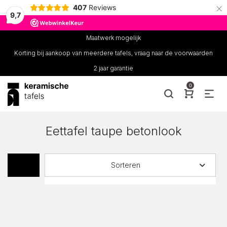
×
407
Reviews
9,7
Maatwerk mogelijk
Korting bij aankoop van meerdere tafels, vraag naar de voorwaarden
2 jaar garantie
0
Eettafel taupe betonlook
Sorteren