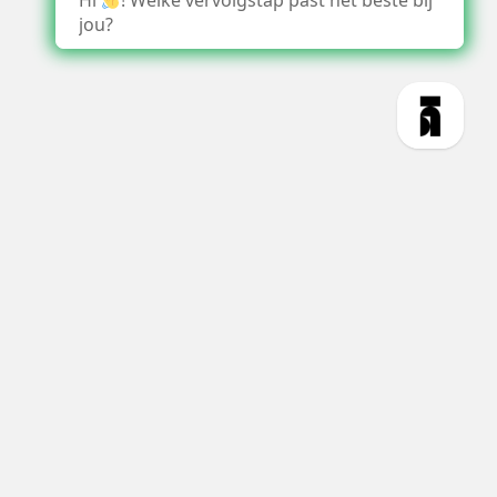
Hi
! Welke vervolgstap past het beste bij
jou?