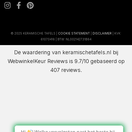
© 2025 KERAMISCHE TAFELS |
COOKIE STATEMENT
|
DISCLAIMER
| KVK:
61070416 | BTW: NL002142731B64
De waardering van keramischetafels.nl bij
WebwinkelKeur Reviews
is 9.7/10 gebaseerd op
407 reviews.