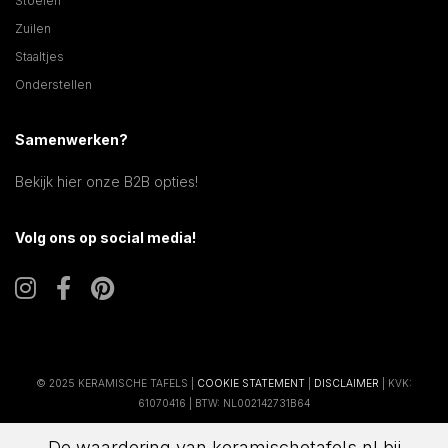
Stoelen
Zuilen
Staaltjes
Onderstellen
Samenwerken?
Bekijk hier onze B2B opties!
Volg ons op social media!
© 2025 KERAMISCHE TAFELS |
COOKIE STATEMENT
|
DISCLAIMER
| KVK:
61070416 | BTW: NL002142731B64
De waardering van keramischetafels.nl bij