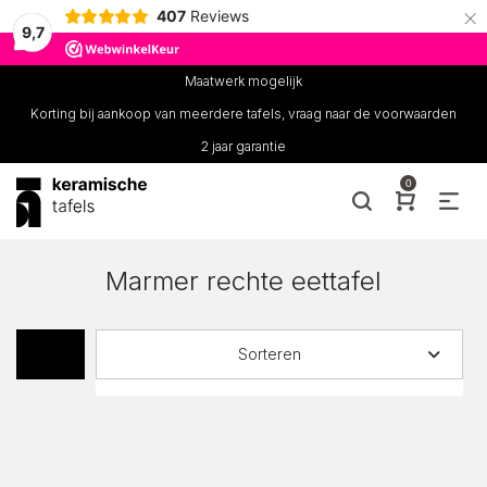
×
407
Reviews
9,7
Maatwerk mogelijk
Korting bij aankoop van meerdere tafels, vraag naar de voorwaarden
2 jaar garantie
0
Marmer rechte eettafel
Sorteren