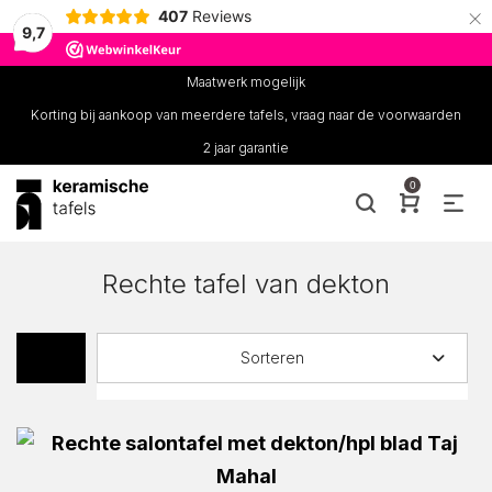
×
407
Reviews
9,7
Maatwerk mogelijk
Korting bij aankoop van meerdere tafels, vraag naar de voorwaarden
2 jaar garantie
0
Rechte tafel van dekton
Sorteren