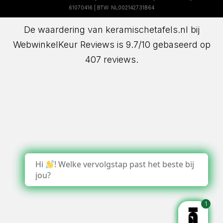
61070416 | BTW: NL002142731B64
De waardering van keramischetafels.nl bij
WebwinkelKeur Reviews
is 9.7/10 gebaseerd op
407 reviews.
Hi
! Welke vervolgstap past het beste bij
jou?
1