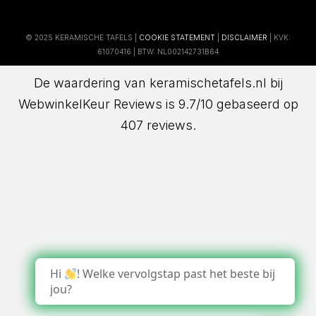
© 2025 KERAMISCHE TAFELS |
COOKIE STATEMENT
|
DISCLAIMER
| KVK:
61070416 | BTW: NL002142731B64
De waardering van keramischetafels.nl bij
WebwinkelKeur Reviews
is 9.7/10 gebaseerd op
407 reviews.
Hi
! Welke vervolgstap past het beste bij
jou?