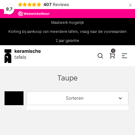
×
407
Reviews
9,7
Maatwerk mogelijk
Korting bij aankoop van meerdere tafels, vraag naar de voorwaarden
2 jaar garantie
0
Taupe
Sorteren