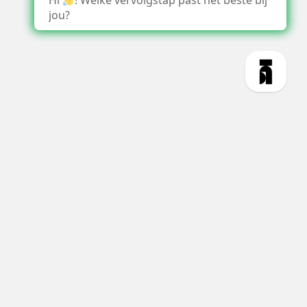
Hi
! Welke vervolgstap past het beste bij
jou?