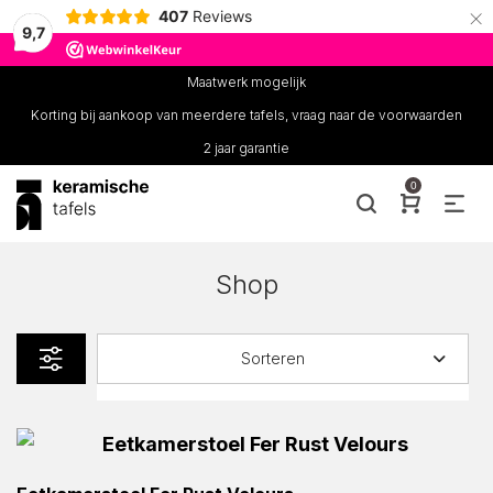
×
407
Reviews
9,7
Maatwerk mogelijk
Korting bij aankoop van meerdere tafels, vraag naar de voorwaarden
2 jaar garantie
0
Shop
Sorteren