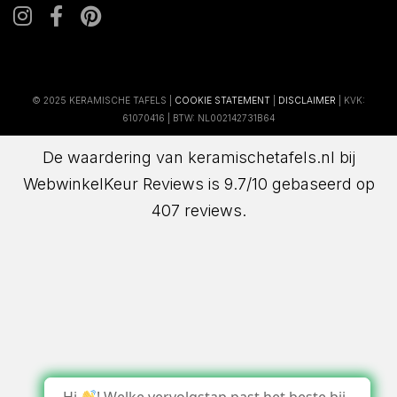
© 2025 KERAMISCHE TAFELS |
COOKIE STATEMENT
|
DISCLAIMER
| KVK:
61070416 | BTW: NL002142731B64
De waardering van keramischetafels.nl bij
WebwinkelKeur Reviews
is 9.7/10 gebaseerd op
407 reviews.