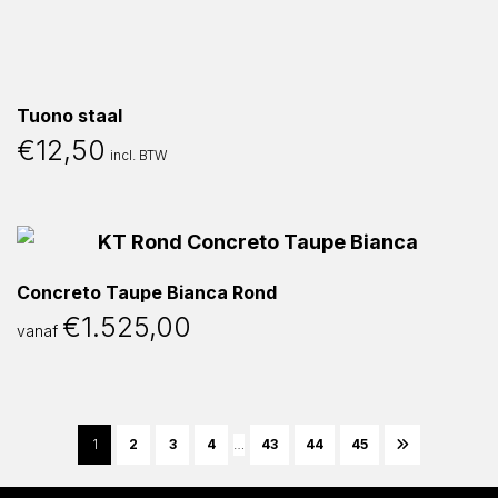
Tuono staal
€
12,50
incl. BTW
Concreto Taupe Bianca Rond
€
1.525,00
vanaf
1
2
3
4
…
43
44
45