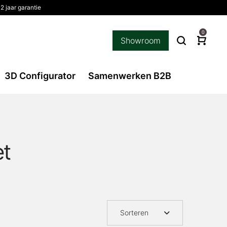
2 jaar garantie
0
Showroom
3D Configurator
Samenwerken B2B
et
Sorteren