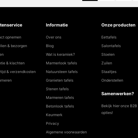
tenservice
Informatie
Onze producten
act opnemen
Over ons
Eettafels
llen & bezorgen
Blog
Salontafels
en
Wat is keramiek?
Stoelen
tie & klachten
Marmerlook tafels
Zuilen
tijd & verzendkosten
Natuursteen tafels
Staaltjes
urneren
Granieten tafels
Onderstellen
Stenen tafels
Samenwerken?
Marmeren tafels
Bekijk hier onze B2B
Betonlook tafels
opties!
Keurmerk
Privacy
Algemene voorwaarden