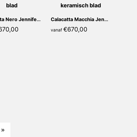
Calacatta Nero Jennifer Recht
Calacatta Macchia Jennifer Recht
670,00
€
670,00
vanaf