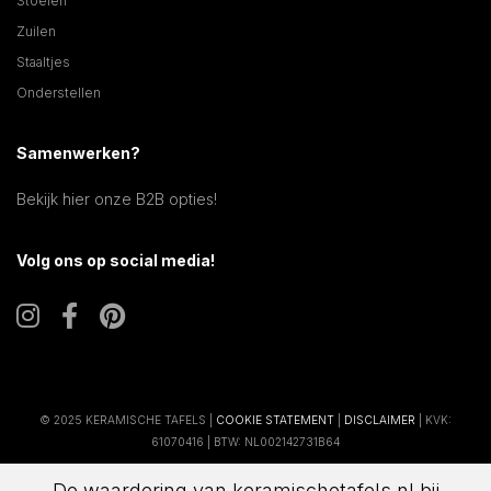
Stoelen
Zuilen
Staaltjes
Onderstellen
Samenwerken?
Bekijk hier onze B2B opties!
Volg ons op social media!
© 2025 KERAMISCHE TAFELS |
COOKIE STATEMENT
|
DISCLAIMER
| KVK:
61070416 | BTW: NL002142731B64
De waardering van keramischetafels.nl bij