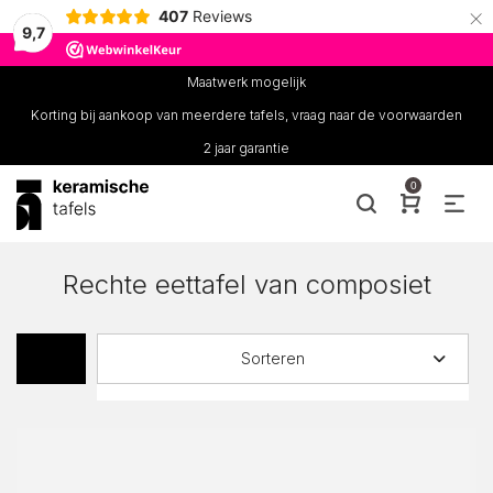
×
407
Reviews
9,7
Maatwerk mogelijk
Korting bij aankoop van meerdere tafels, vraag naar de voorwaarden
2 jaar garantie
0
Rechte eettafel van composiet
Sorteren