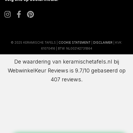
© 2025 KERAMISCHE TAFELS |
COOKIE STATEMENT
|
DISCLAIMER
| KVK:
61070416 | BTW: NL002142731B64
De waardering van keramischetafels.nl bij
WebwinkelKeur Reviews
is 9.7/10 gebaseerd op
407 reviews.