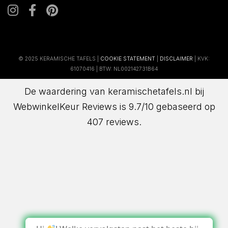
© 2025 KERAMISCHE TAFELS |
COOKIE STATEMENT
|
DISCLAIMER
| KVK:
61070416 | BTW: NL002142731B64
De waardering van keramischetafels.nl bij
WebwinkelKeur Reviews
is 9.7/10 gebaseerd op
407 reviews.