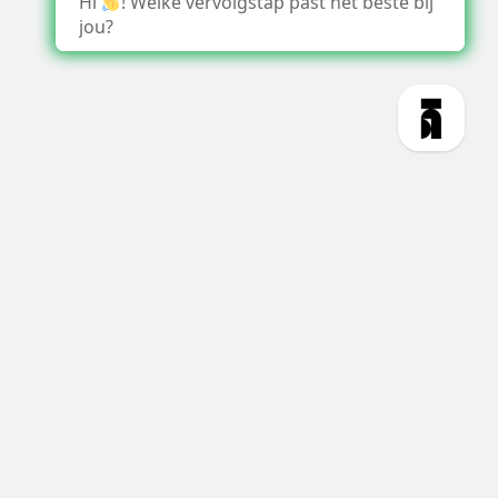
Hi
! Welke vervolgstap past het beste bij
jou?