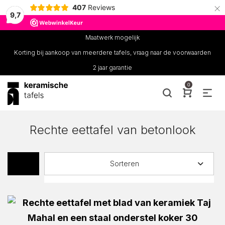
×
407
Reviews
9,7
Maatwerk mogelijk
Korting bij aankoop van meerdere tafels, vraag naar de voorwaarden
2 jaar garantie
0
Rechte eettafel van betonlook
Sorteren