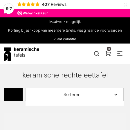
×
407
Reviews
9,7
Maatwerk mogelijk
Korting bij aankoop van meerdere tafels, vraag naar de voorwaarden
2 jaar garantie
0
keramische rechte eettafel
Sorteren