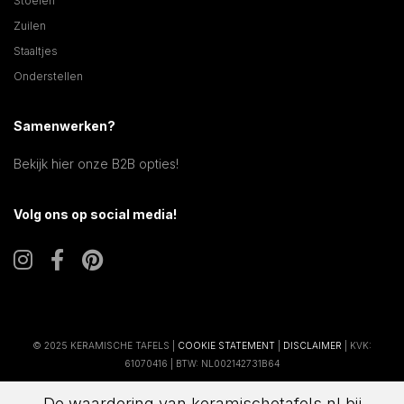
Stoelen
Zuilen
Staaltjes
Onderstellen
Samenwerken?
Bekijk hier onze B2B opties!
Volg ons op social media!
© 2025 KERAMISCHE TAFELS |
COOKIE STATEMENT
|
DISCLAIMER
| KVK:
61070416 | BTW: NL002142731B64
De waardering van keramischetafels.nl bij