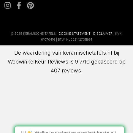
© 2025 KERAMISCHE TAFELS |
COOKIE STATEMENT
|
DISCLAIMER
| KVK:
61070416 | BTW: NL002142731B64
De waardering van keramischetafels.nl bij
WebwinkelKeur Reviews
is 9.7/10 gebaseerd op
407 reviews.