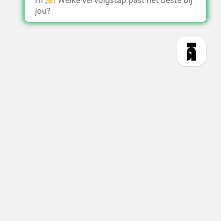
Hi
! Welke vervolgstap past het beste bij
jou?
1