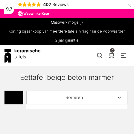
×
407
Reviews
9,7
Maatwerk mogelijk
Korting bij aankoop van meerdere tafels, vraag naar de voorwaarden
2 jaar garantie
0
Eettafel beige beton marmer
Sorteren