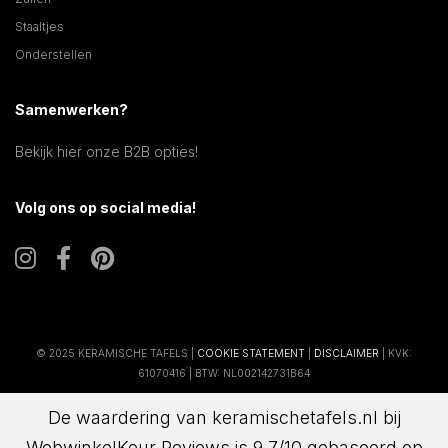
Staaltjes
Onderstellen
Samenwerken?
Bekijk hier onze B2B opties!
Volg ons op social media!
© 2025 KERAMISCHE TAFELS |
COOKIE STATEMENT
|
DISCLAIMER
| KVK:
61070416 | BTW: NL002142731B64
De waardering van keramischetafels.nl bij
WebwinkelKeur Reviews
is 9.7/10 gebaseerd op