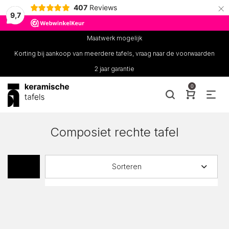
×
407
Reviews
9,7
Maatwerk mogelijk
Korting bij aankoop van meerdere tafels, vraag naar de voorwaarden
2 jaar garantie
0
Composiet rechte tafel
Sorteren