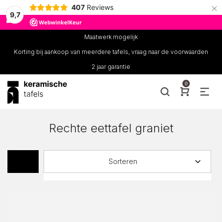
×
407
Reviews
9,7
Maatwerk mogelijk
Korting bij aankoop van meerdere tafels, vraag naar de voorwaarden
2 jaar garantie
0
Rechte eettafel graniet
Sorteren