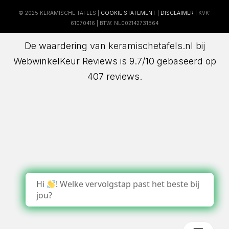
© 2025 KERAMISCHE TAFELS |
COOKIE STATEMENT
|
DISCLAIMER
| KVK:
61070416 | BTW: NL002142731B64
De waardering van keramischetafels.nl bij
WebwinkelKeur Reviews
is 9.7/10 gebaseerd op
407 reviews.
Hi
! Welke vervolgstap past het beste bij
jou?