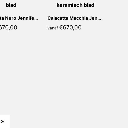
Calacatta Nero Jennifer Recht
Calacatta Macchia Jennifer Recht
670,00
€
670,00
vanaf