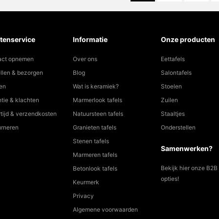
tenservice
Informatie
Onze producten
act opnemen
Over ons
Eettafels
llen & bezorgen
Blog
Salontafels
en
Wat is keramiek?
Stoelen
tie & klachten
Marmerlook tafels
Zuilen
tijd & verzendkosten
Natuursteen tafels
Staaltjes
urneren
Granieten tafels
Onderstellen
Stenen tafels
Samenwerken?
Marmeren tafels
Bekijk hier onze B2B
Betonlook tafels
opties!
Keurmerk
Privacy
Algemene voorwaarden