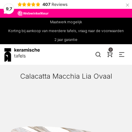
×
407
Reviews
9,7
Maatwerk mogelijk
Korting bij aankoop van meerdere tafels, vraag naar de voorwaarden
2 jaar garantie
0
Calacatta Macchia Lia Ovaal