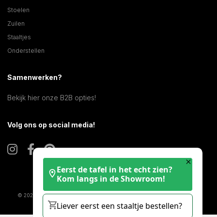
Stoelen
Zuilen
Staaltjes
Onderstellen
Samenwerken?
Bekijk hier onze B2B opties!
Volg ons op social media!
Eerst de tafel in het echt zien?
Kom langs in de Showroom!
© 2025 KERAMISCHE TAFELS |
COOKIE STATEMENT
|
DISCLAIMER
| KVK:
Liever eerst een staaltje bestellen?
61070416 | BTW: NL002142731B64