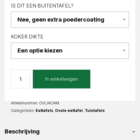
IS DIT EEN BUITENTAFEL?
KOKER DIKTE
Calacatta
In winkelwagen
-
+
Macchia
Lia
Ovaal
aantal
Artikelnummer:
OVLIACAM
Categorieën:
Eettafels
,
Ovale eettafel
,
Tuintafels
Beschrijving