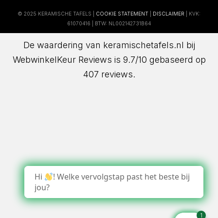
© 2025 KERAMISCHE TAFELS |
COOKIE STATEMENT
|
DISCLAIMER
| KVK:
61070416 | BTW: NL002142731B64
De waardering van keramischetafels.nl bij
WebwinkelKeur Reviews
is 9.7/10 gebaseerd op
407 reviews.
Hi
! Welke vervolgstap past het beste bij
jou?
1