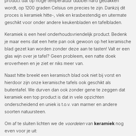
product dat op hoge temperatuur dubbel hard gebakken
wordt, op 1200 graden Celsius om precies te zijn. Dankzij dit
proces is keramiek hitte-, vlek en krasbestendig en uitermate
geschikt voor onder andere keukenbladen en tafelbladen.
Keramiek is een heel onderhoudsvriendelijk product. Bedenk
je maar eens dat een hete pan ook gewoon op het keramische
blad gezet kan worden zonder deze aan te tasten! Valt er een
glas wijn over je tafel? Geen probleem, een natte doek
eroverheen en je ziet er niks meer van.
Naast hitte breekt een keramisch blad ook niet bij vorst en
hierdoor zijn onze keramische tafels ook geschikt als
buitentafel. We durven dan ook zonder gene te zeggen dat
keramiek een top product is dat in vele opzichten
onderscheidend en uniek is t.o.v. van marmer en andere
soorten natuursteen.
Om af te sluiten lichten we de
voordelen
van
keramiek
nog
even voor je uit: