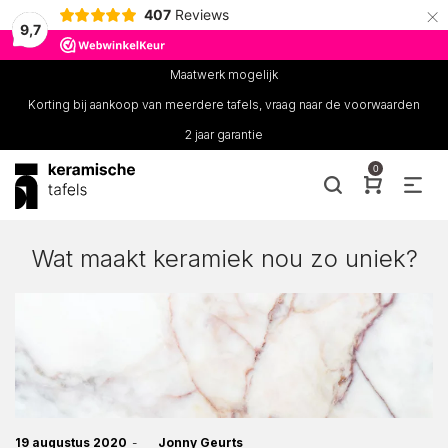
×
407
Reviews
9,7
Maatwerk mogelijk
Korting bij aankoop van meerdere tafels, vraag naar de voorwaarden
2 jaar garantie
0
Wat maakt keramiek nou zo uniek?
Posted
19 augustus 2020
by
Jonny Geurts