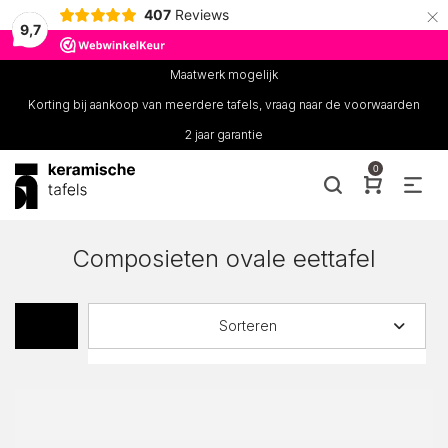
×
407
Reviews
9,7
Maatwerk mogelijk
Korting bij aankoop van meerdere tafels, vraag naar de voorwaarden
2 jaar garantie
0
Composieten ovale eettafel
Sorteren