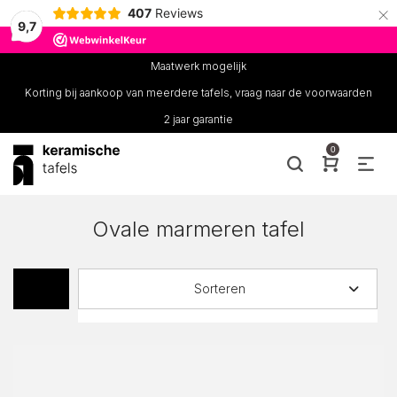
×
407
Reviews
9,7
Maatwerk mogelijk
Korting bij aankoop van meerdere tafels, vraag naar de voorwaarden
2 jaar garantie
0
Ovale marmeren tafel
Sorteren