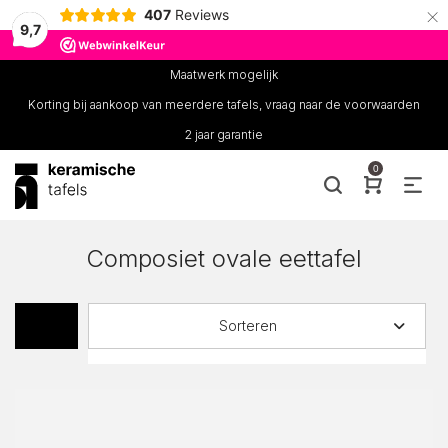
×
407
Reviews
9,7
Maatwerk mogelijk
Korting bij aankoop van meerdere tafels, vraag naar de voorwaarden
2 jaar garantie
0
Composiet ovale eettafel
Sorteren