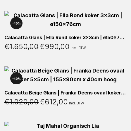
was:
is:
€870,00.
€522,00.
40%
Calacatta Glans | Ella Rond koker 3x3cm | ø150x76cm
€
1.650,00
€
990,00
Oorspronkelijke
Huidige
incl. BTW
prijs
prijs
was:
is:
€1.650,00.
€990,00.
40%
Calacatta Beige Glans | Franka Deens ovaal koker 5x5cm | 155x90cm x 40cm hoog
€
1.020,00
€
612,00
Oorspronkelijke
Huidige
incl. BTW
prijs
prijs
was:
is:
€1.020,00.
€612,00.