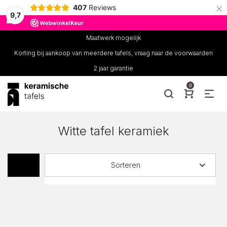
×
407
Reviews
9,7
Maatwerk mogelijk
Korting bij aankoop van meerdere tafels, vraag naar de voorwaarden
2 jaar garantie
0
Witte tafel keramiek
Sorteren