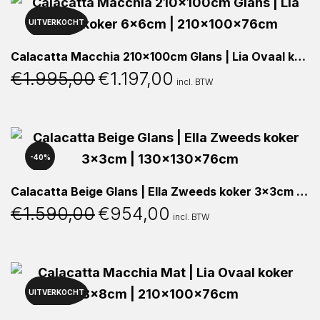
UITVERKOCHT
40%
Calacatta Macchia 210x100cm Glans | Lia Ovaal koker 6x6cm | 210x100x76cm
€
1.995,00
€
1.197,00
Oorspronkelijke
Huidige
incl. BTW
prijs
prijs
was:
is:
€1.995,00.
€1.197,00.
40%
Calacatta Beige Glans | Ella Zweeds koker 3x3cm | 130x130x76cm
€
1.590,00
€
954,00
Oorspronkelijke
Huidige
incl. BTW
prijs
prijs
was:
is:
€1.590,00.
€954,00.
UITVERKOCHT
40%