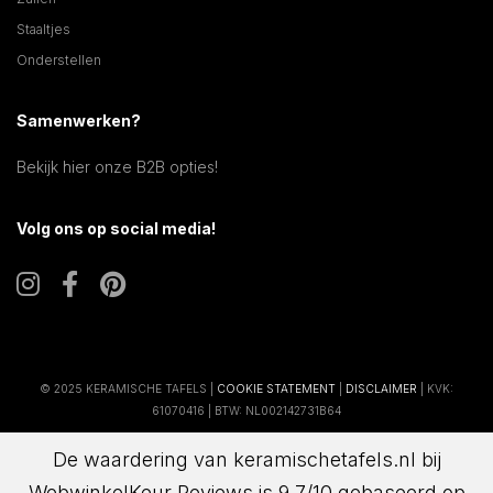
Staaltjes
Onderstellen
Samenwerken?
Bekijk hier onze B2B opties!
Volg ons op social media!
© 2025 KERAMISCHE TAFELS |
COOKIE STATEMENT
|
DISCLAIMER
| KVK:
61070416 | BTW: NL002142731B64
De waardering van keramischetafels.nl bij
WebwinkelKeur Reviews
is 9.7/10 gebaseerd op