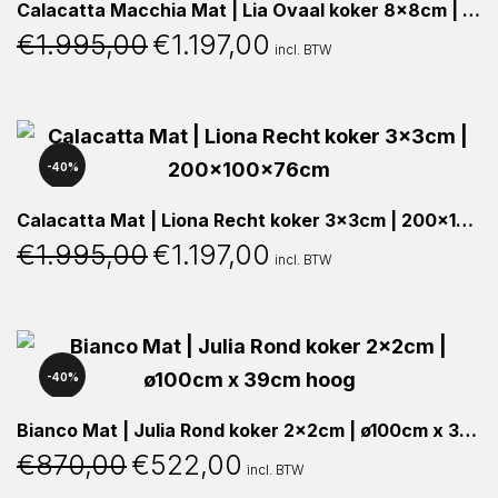
Calacatta Macchia Mat | Lia Ovaal koker 8x8cm | 210x100x76cm
€
1.995,00
€
1.197,00
Oorspronkelijke
Huidige
incl. BTW
prijs
prijs
was:
is:
€1.995,00.
€1.197,00.
40%
Calacatta Mat | Liona Recht koker 3x3cm | 200x100x76cm
€
1.995,00
€
1.197,00
Oorspronkelijke
Huidige
incl. BTW
prijs
prijs
was:
is:
€1.995,00.
€1.197,00.
40%
Bianco Mat | Julia Rond koker 2x2cm | ø100cm x 39cm hoog
€
870,00
€
522,00
Oorspronkelijke
Huidige
incl. BTW
prijs
prijs