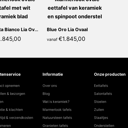
Calacatta Bianco Lia Ovaal
Blue Oro Lia Ovaal
1.845,00
€
1.845,00
vanaf
tenservice
Informatie
Onze producten
act opnemen
Over ons
Eettafels
llen & bezorgen
Blog
Salontafels
en
Wat is keramiek?
Stoelen
tie & klachten
Marmerlook tafels
Zuilen
tijd & verzendkosten
Natuursteen tafels
Staaltjes
urneren
Granieten tafels
Onderstellen