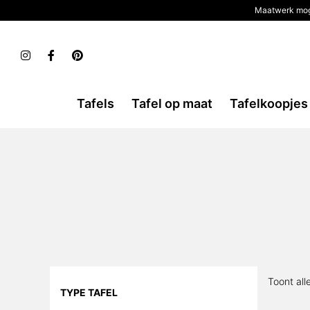
Maatwerk mog
Tafels
Tafel op maat
Tafelkoopjes
Toont all
TYPE TAFEL