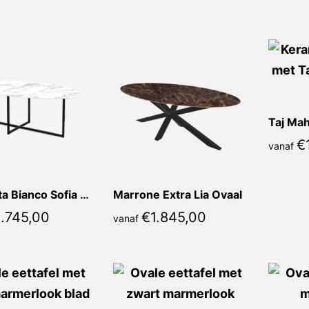
populariteit
Taj Mah
€
vanaf
Calacatta Bianco Sofia Ovaal
Marrone Extra Lia Ovaal
1.745,00
€
1.845,00
vanaf