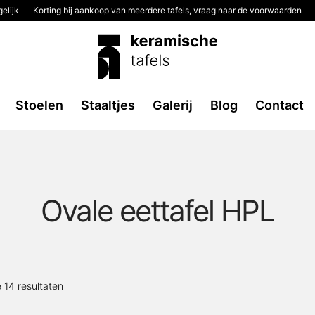
elijk
Korting bij aankoop van meerdere tafels, vraag naar de voorwaarden
Stoelen
Staaltjes
Galerij
Blog
Contact
Ovale eettafel HPL
Gesorteerd
e 14 resultaten
op