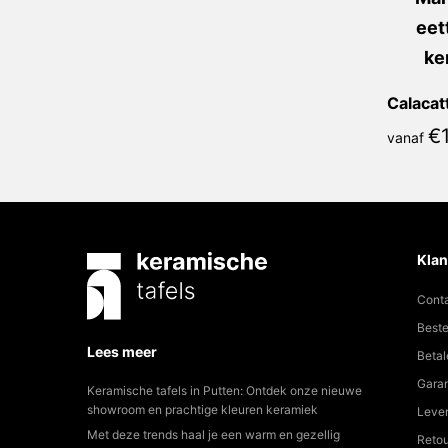
€
vanaf
Klan
Cont
Beste
Lees meer
Betal
Garan
Keramische tafels in Putten: Ontdek onze nieuwe
showroom en prachtige kleuren keramiek
Lever
Met deze trends haal je een warm en gezellig
Reto