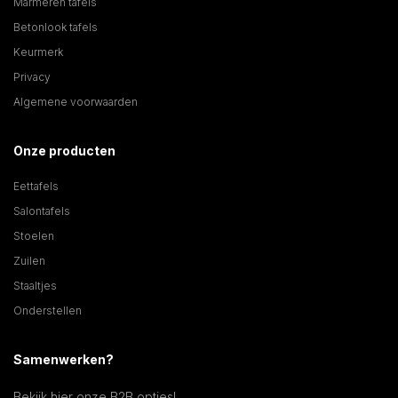
Marmeren tafels
Betonlook tafels
Keurmerk
Privacy
Algemene voorwaarden
Onze producten
Eettafels
Salontafels
Stoelen
Zuilen
Staaltjes
Onderstellen
Samenwerken?
Bekijk hier onze B2B opties!