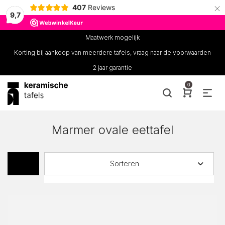
×
407
Reviews
9,7
Maatwerk mogelijk
Korting bij aankoop van meerdere tafels, vraag naar de voorwaarden
2 jaar garantie
0
Marmer ovale eettafel
Sorteren