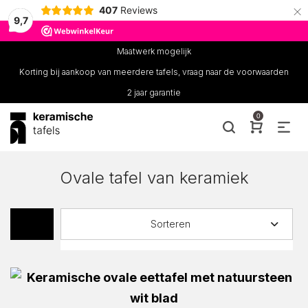
×
407
Reviews
9,7
Maatwerk mogelijk
Korting bij aankoop van meerdere tafels, vraag naar de voorwaarden
2 jaar garantie
0
Ovale tafel van keramiek
Sorteren