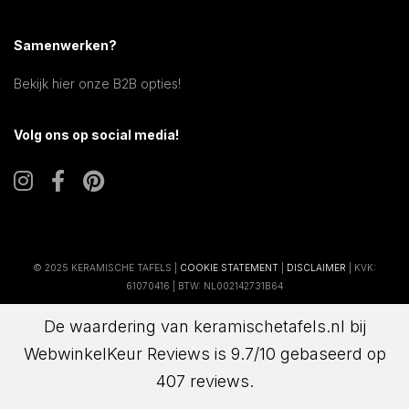
Samenwerken?
Bekijk hier onze B2B opties!
Volg ons op social media!
© 2025 KERAMISCHE TAFELS |
COOKIE STATEMENT
|
DISCLAIMER
| KVK:
61070416 | BTW: NL002142731B64
De waardering van keramischetafels.nl bij
WebwinkelKeur Reviews
is 9.7/10 gebaseerd op
407 reviews.