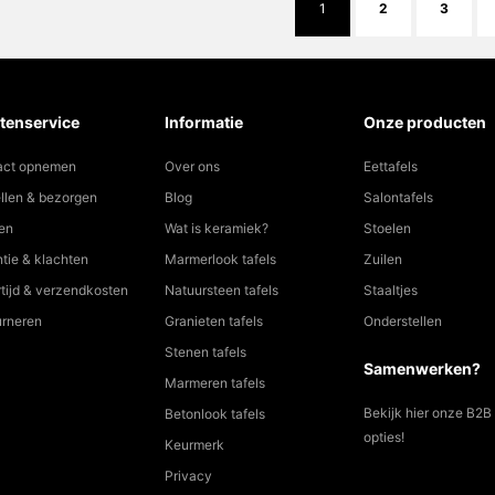
tenservice
Informatie
Onze producten
act opnemen
Over ons
Eettafels
llen & bezorgen
Blog
Salontafels
en
Wat is keramiek?
Stoelen
tie & klachten
Marmerlook tafels
Zuilen
tijd & verzendkosten
Natuursteen tafels
Staaltjes
urneren
Granieten tafels
Onderstellen
Stenen tafels
Samenwerken?
Marmeren tafels
Bekijk hier onze B2B
Betonlook tafels
opties!
Keurmerk
Privacy
Algemene voorwaarden