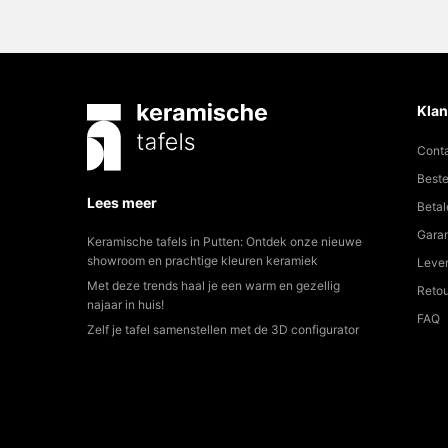
Klan
Cont
Beste
Lees meer
Betal
Garan
Keramische tafels in Putten: Ontdek onze nieuwe
showroom en prachtige kleuren keramiek
Lever
Met deze trends haal je een warm en gezellig
Reto
najaar in huis!
FAQ
Zelf je tafel samenstellen met de 3D configurator