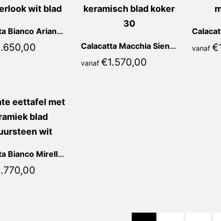
Calacatta Bianco Ariane Rond
.650,00
Calacatta Macchia Sienna Recht
€
vanaf
€
1.570,00
vanaf
Calacatta Bianco Mirella Recht
.770,00
1
2
3