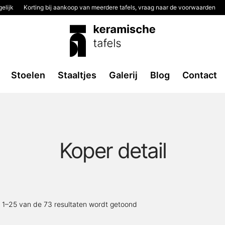
elijk
Korting bij aankoop van meerdere tafels, vraag naar de voorwaarden
2
Stoelen
Staaltjes
Galerij
Blog
Contact
Koper detail
Gesorteerd
 1–25 van de 73 resultaten wordt getoond
op