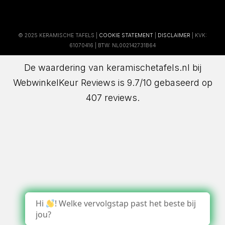
© 2025 KERAMISCHE TAFELS |
COOKIE STATEMENT
|
DISCLAIMER
| KVK:
61070416 | BTW: NL002142731B64
De waardering van keramischetafels.nl bij
WebwinkelKeur Reviews
is 9.7/10 gebaseerd op
407 reviews.
Hi
! Welke vervolgstap past het beste bij
jou?