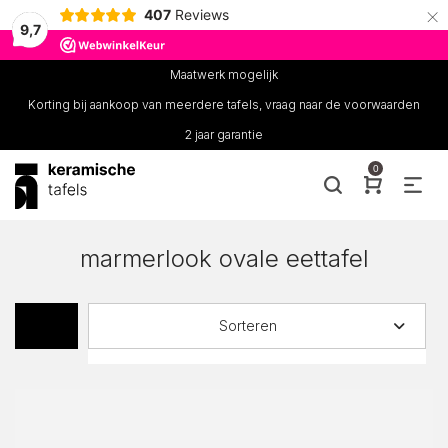
×
407
Reviews
9,7
Maatwerk mogelijk
Korting bij aankoop van meerdere tafels, vraag naar de voorwaarden
2 jaar garantie
0
marmerlook ovale eettafel
Sorteren