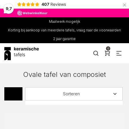
×
407
Reviews
9,7
Maatwerk mogelijk
Korting bij aankoop van meerdere tafels, vraag naar de voorwaarden
2 jaar garantie
0
Ovale tafel van composiet
Sorteren