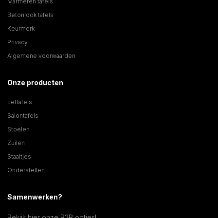
Marmeren tafels
Betonlook tafels
Keurmerk
Privacy
Algemene voorwaarden
Onze producten
Eettafels
Salontafels
Stoelen
Zuilen
Staaltjes
Onderstellen
Samenwerken?
Bekijk hier onze B2B opties!