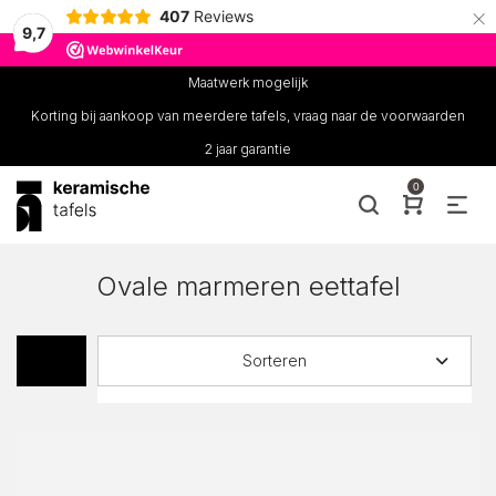
×
407
Reviews
9,7
Maatwerk mogelijk
Korting bij aankoop van meerdere tafels, vraag naar de voorwaarden
2 jaar garantie
0
Ovale marmeren eettafel
Sorteren