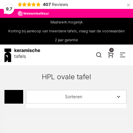
×
407
Reviews
9,7
Maatwerk mogelijk
Korting bij aankoop van meerdere tafels, vraag naar de voorwaarden
2 jaar garantie
0
HPL ovale tafel
Sorteren