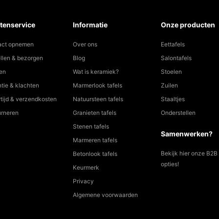
tenservice
Informatie
Onze producten
act opnemen
Over ons
Eettafels
llen & bezorgen
Blog
Salontafels
en
Wat is keramiek?
Stoelen
tie & klachten
Marmerlook tafels
Zuilen
tijd & verzendkosten
Natuursteen tafels
Staaltjes
urneren
Granieten tafels
Onderstellen
Stenen tafels
Samenwerken?
Marmeren tafels
Bekijk hier onze B2B
Betonlook tafels
opties!
Keurmerk
Privacy
Algemene voorwaarden
KERAMISCHE TAFELS |
COOKIE STATEMENT
|
DISCLAIMER
| KVK: 61070416 | BTW: NL0021