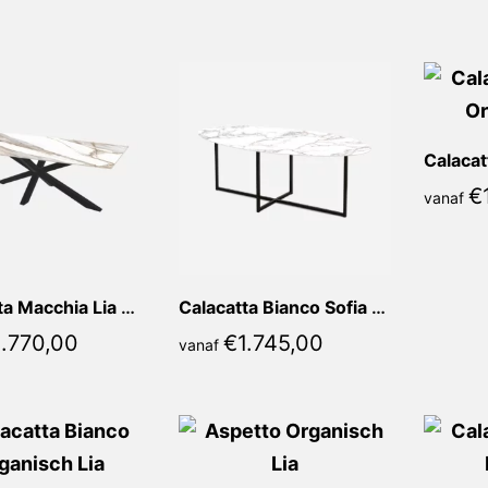
populariteit
€
vanaf
Calacatta Macchia Lia Recht
Calacatta Bianco Sofia Ovaal
.770,00
€
1.745,00
vanaf