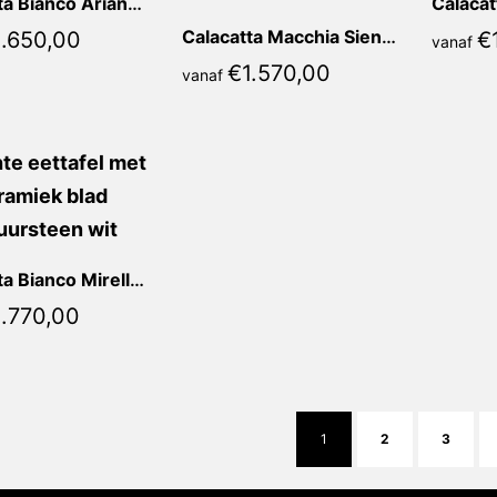
.650,00
Calacatta Macchia Sienna Recht
€
vanaf
€
1.570,00
vanaf
Calacatta Bianco Mirella Recht
.770,00
1
2
3