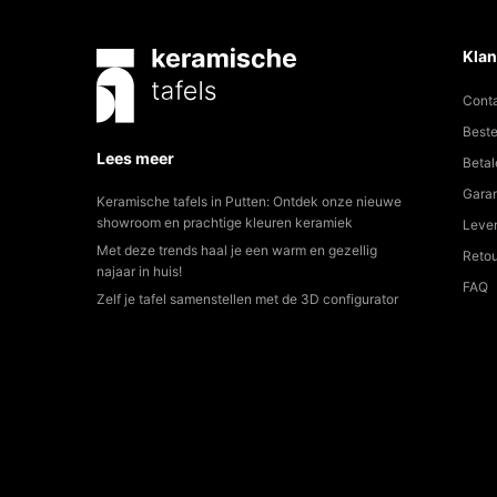
Klan
Cont
Beste
Lees meer
Betal
Garan
Keramische tafels in Putten: Ontdek onze nieuwe
showroom en prachtige kleuren keramiek
Lever
Met deze trends haal je een warm en gezellig
Reto
najaar in huis!
FAQ
Zelf je tafel samenstellen met de 3D configurator
© 2025 