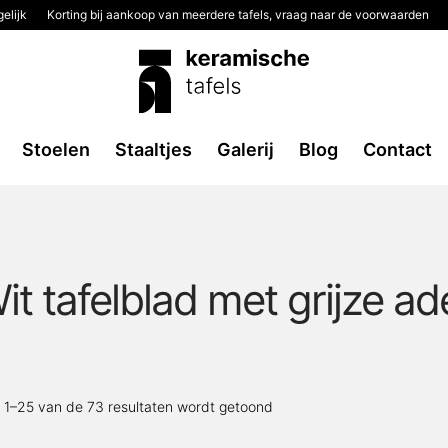
elijk
Korting bij aankoop van meerdere tafels, vraag naar de voorwaarden
2
Stoelen
Staaltjes
Galerij
Blog
Contact
Wit tafelblad met grijze ade
Gesorteerd
 1–25 van de 73 resultaten wordt getoond
op