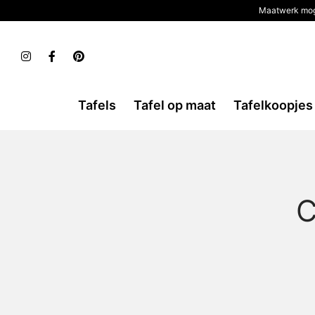
Maatwerk mog
Tafels
Tafel op maat
Tafelkoopjes
C