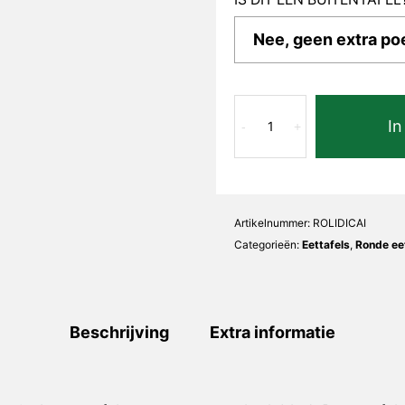
Calacatta
In
Bianco
-
+
Lidia
Rond
aantal
Artikelnummer:
ROLIDICAI
Categorieën:
Eettafels
,
Ronde ee
Beschrijving
Extra informatie