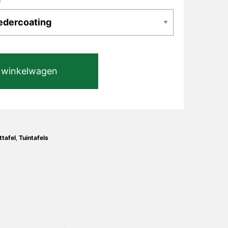
 winkelwagen
ttafel
,
Tuintafels