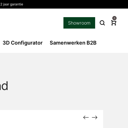
2 jaar garantie
0
Showroom
3D Configurator
Samenwerken B2B
nd