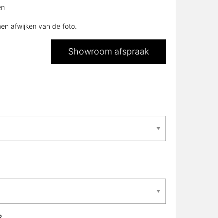
en
nen afwijken van de foto.
Showroom afspraak
?