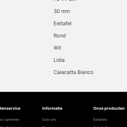
30 mm
Eettafel
Rond
Wit
Lidia
Calacatta Bianco
tenservice
Informatie
Onze producten
act opnemen
Over ons
Eettafels