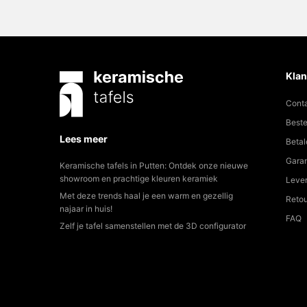
Klan
Cont
Beste
Lees meer
Betal
Garan
Keramische tafels in Putten: Ontdek onze nieuwe
showroom en prachtige kleuren keramiek
Lever
Met deze trends haal je een warm en gezellig
Reto
najaar in huis!
FAQ
Zelf je tafel samenstellen met de 3D configurator