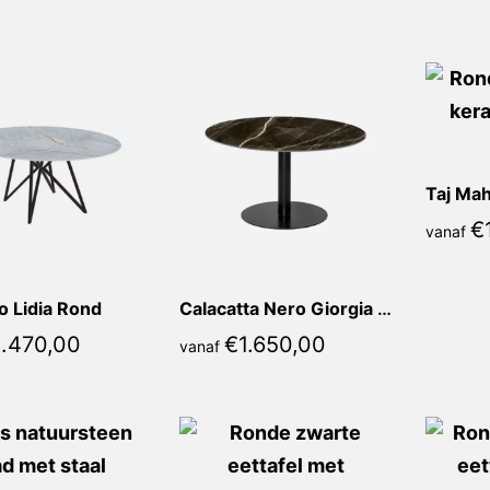
populariteit
Taj Mah
€
vanaf
o Lidia Rond
Calacatta Nero Giorgia Rond
1.470,00
€
1.650,00
vanaf