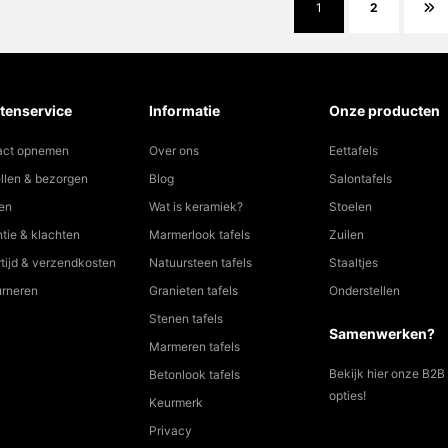
1
2
tenservice
Informatie
Onze producten
act opnemen
Over ons
Eettafels
llen & bezorgen
Blog
Salontafels
en
Wat is keramiek?
Stoelen
tie & klachten
Marmerlook tafels
Zuilen
tijd & verzendkosten
Natuursteen tafels
Staaltjes
urneren
Granieten tafels
Onderstellen
Stenen tafels
Samenwerken?
Marmeren tafels
Bekijk hier onze B2B
Betonlook tafels
opties!
Keurmerk
Privacy