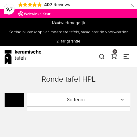
×
407
Reviews
9,7
Maatwerk mogelijk
Korting bij aankoop van meerdere tafels, vraag naar de voorwaarden
2 jaar garantie
0
Ronde tafel HPL
Sorteren