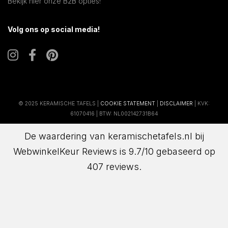
Bekijk hier onze B2B opties!
Volg ons op social media!
© 2025 KERAMISCHE TAFELS |
COOKIE STATEMENT
|
DISCLAIMER
| KVK:
61070416 | BTW: NL002142731B64
De waardering van keramischetafels.nl bij
WebwinkelKeur Reviews
is 9.7/10 gebaseerd op
407 reviews.