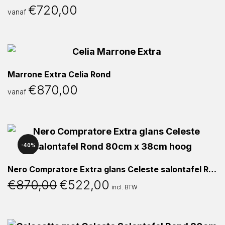
€
720,00
vanaf
Marrone Extra Celia Rond
€
870,00
vanaf
40%
Nero Compratore Extra glans Celeste salontafel Rond 80cm 38cm hoog
€
870,00
€
522,00
Oorspronkelijke
Huidige
incl. BTW
prijs
prijs
was:
is:
€870,00.
€522,00.