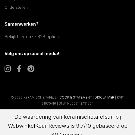
Onderstellen
Samenwerken?
Bekijk hier onze B2B opties!
Volg ons op social media!
© 2025 KERAMISCHE TAFELS |
COOKIE STATEMENT
|
DISCLAIMER
| KVK:
61070416 | BTW: NL002142731B64
De waardering van keramischetafels.nl bij
WebwinkelKeur Reviews
is 9.7/10 gebaseerd op
407 reviews.