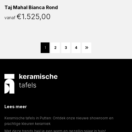
Taj Mahal Bianca Rond
€
1.525,00
vanaf
1
2
3
4
Lees meer
Keramische tafels in Putten: Ontdek onze nieuwe showroom en
prachtige kleuren keramiek
Met deze trends haal je een warm en gezellig najaar in huis!