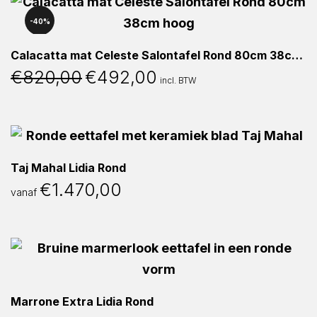
40%
Calacatta mat Celeste Salontafel Rond 80cm 38cm hoog
€
820,00
€
492,00
Oorspronkelijke
Huidige
incl. BTW
prijs
prijs
was:
is:
€820,00.
€492,00.
Taj Mahal Lidia Rond
€
1.470,00
vanaf
Marrone Extra Lidia Rond