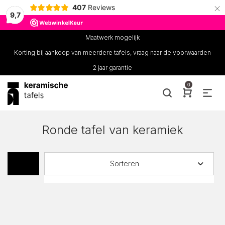
×
407
Reviews
9,7
Maatwerk mogelijk
Korting bij aankoop van meerdere tafels, vraag naar de voorwaarden
2 jaar garantie
0
Ronde tafel van keramiek
Sorteren