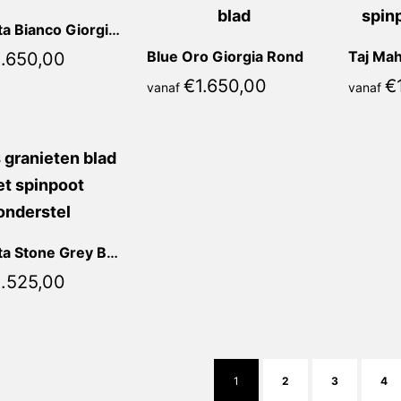
Calacatta Bianco Giorgia Rond
Blue Oro Giorgia Rond
Taj Mah
1.650,00
€
1.650,00
€
vanaf
vanaf
Calacatta Stone Grey Bianca Rond
1.525,00
1
2
3
4