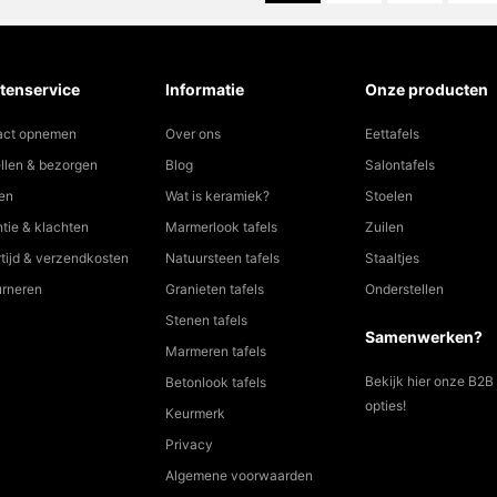
tenservice
Informatie
Onze producten
act opnemen
Over ons
Eettafels
llen & bezorgen
Blog
Salontafels
en
Wat is keramiek?
Stoelen
tie & klachten
Marmerlook tafels
Zuilen
tijd & verzendkosten
Natuursteen tafels
Staaltjes
urneren
Granieten tafels
Onderstellen
Stenen tafels
Samenwerken?
Marmeren tafels
Bekijk hier onze B2B
Betonlook tafels
opties!
Keurmerk
Privacy
Algemene voorwaarden