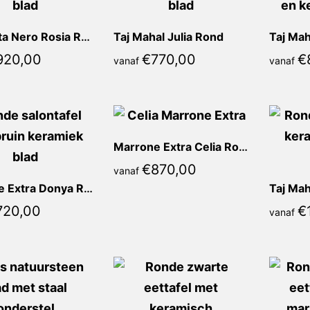
Calacatta Nero Rosia Rond
Taj Mahal Julia Rond
Taj Ma
920,00
€
770,00
€
vanaf
vanaf
Marrone Extra Celia Rond
€
870,00
vanaf
Marrone Extra Donya Rond
Taj Mah
720,00
€
vanaf