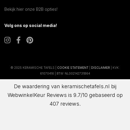
Bekijk hier onze B2B opties!
Volg ons op social media!
© 2025 KERAMISCHE TAFELS |
COOKIE STATEMENT
|
DISCLAIMER
| KVK:
61070416 | BTW: NL002142731B64
De waardering van keramischetafels.nl bij
WebwinkelKeur Reviews
is 9.7/10 gebaseerd op
407 reviews.