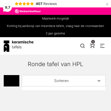
×
407
Reviews
9,7
Maatwerk mogelijk
Korting bij aankoop van meerdere tafels, vraag naar de voorwaarden
2 jaar garantie
0
Ronde tafel van HPL
Sorteren