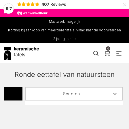
×
407
Reviews
9,7
Maatwerk mogelijk
Korting bij aankoop van meerdere tafels, vraag naar de voorwaarden
2 jaar garantie
0
Ronde eettafel van natuursteen
Sorteren