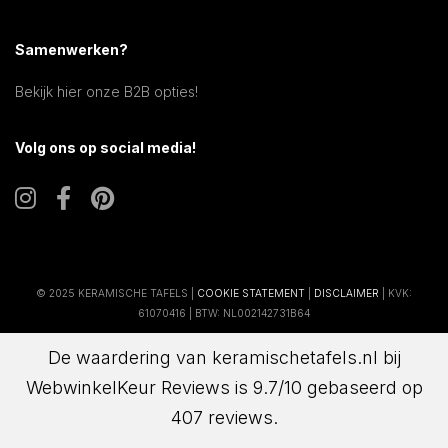
Samenwerken?
Bekijk hier onze B2B opties!
Volg ons op social media!
© 2025 KERAMISCHE TAFELS |
COOKIE STATEMENT
|
DISCLAIMER
| KVK:
61070416 | BTW: NL002142731B64
De waardering van keramischetafels.nl bij
WebwinkelKeur Reviews
is 9.7/10 gebaseerd op
407 reviews.