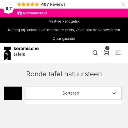
×
407
Reviews
9,7
Maatwerk mogelijk
Korting bij aankoop van meerdere tafels, vraag naar de voorwaarden
2 jaar garantie
0
Ronde tafel natuursteen
Sorteren