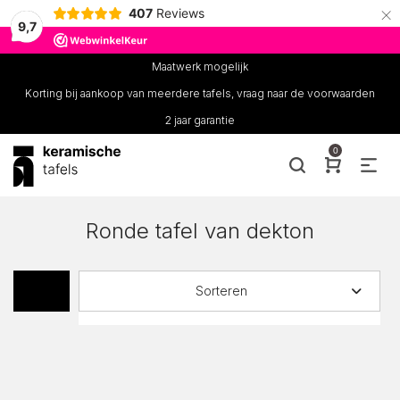
×
407
Reviews
9,7
Maatwerk mogelijk
Korting bij aankoop van meerdere tafels, vraag naar de voorwaarden
2 jaar garantie
0
Ronde tafel van dekton
Sorteren