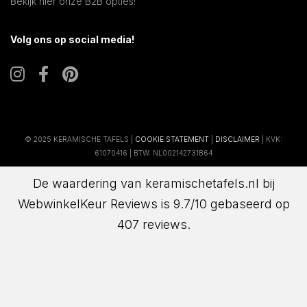
Bekijk hier onze B2B opties!
Volg ons op social media!
© 2025 KERAMISCHE TAFELS |
COOKIE STATEMENT
|
DISCLAIMER
| KVK:
61070416 | BTW: NL002142731B64
De waardering van keramischetafels.nl bij
WebwinkelKeur Reviews
is 9.7/10 gebaseerd op
407 reviews.