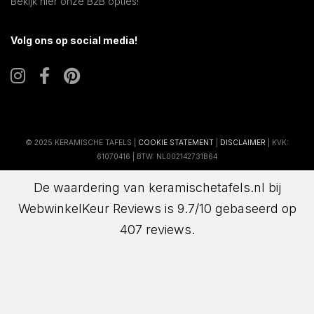
Bekijk hier onze B2B opties!
Volg ons op social media!
© 2025 KERAMISCHE TAFELS |
COOKIE STATEMENT
|
DISCLAIMER
| KVK:
61070416 | BTW: NL002142731B64
De waardering van keramischetafels.nl bij
WebwinkelKeur Reviews
is 9.7/10 gebaseerd op
407 reviews.