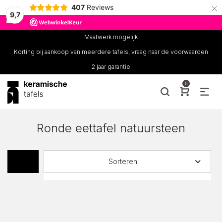
×
407
Reviews
9,7
Maatwerk mogelijk
Korting bij aankoop van meerdere tafels, vraag naar de voorwaarden
2 jaar garantie
0
Ronde eettafel natuursteen
Sorteren