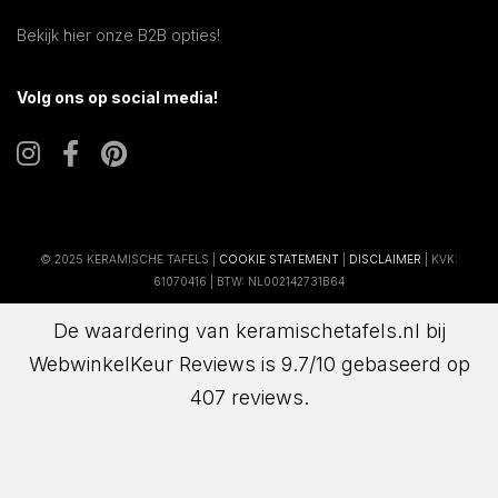
Bekijk hier onze B2B opties!
Volg ons op social media!
© 2025 KERAMISCHE TAFELS |
COOKIE STATEMENT
|
DISCLAIMER
| KVK:
61070416 | BTW: NL002142731B64
De waardering van keramischetafels.nl bij
WebwinkelKeur Reviews
is 9.7/10 gebaseerd op
407 reviews.