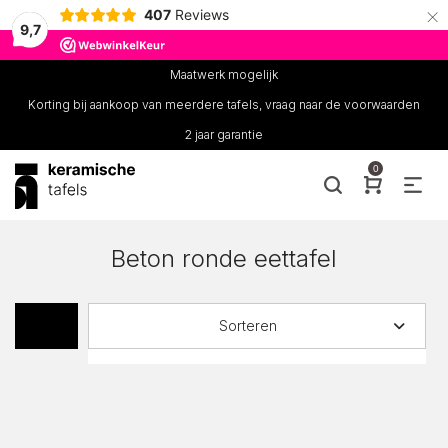
×
407
Reviews
9,7
Maatwerk mogelijk
Korting bij aankoop van meerdere tafels, vraag naar de voorwaarden
2 jaar garantie
0
Beton ronde eettafel
Sorteren