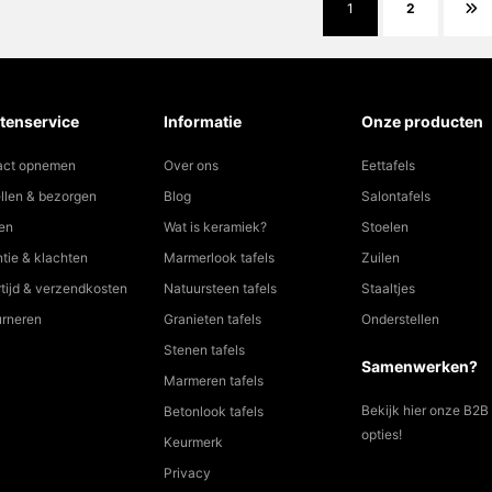
1
2
tenservice
Informatie
Onze producten
act opnemen
Over ons
Eettafels
llen & bezorgen
Blog
Salontafels
en
Wat is keramiek?
Stoelen
tie & klachten
Marmerlook tafels
Zuilen
tijd & verzendkosten
Natuursteen tafels
Staaltjes
urneren
Granieten tafels
Onderstellen
Stenen tafels
Samenwerken?
Marmeren tafels
Bekijk hier onze B2B
Betonlook tafels
opties!
Keurmerk
Privacy