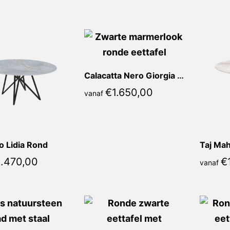
populariteit
Calacatta Nero Giorgia Rond
€
1.650,00
vanaf
o Lidia Rond
Taj Mah
1.470,00
€
vanaf