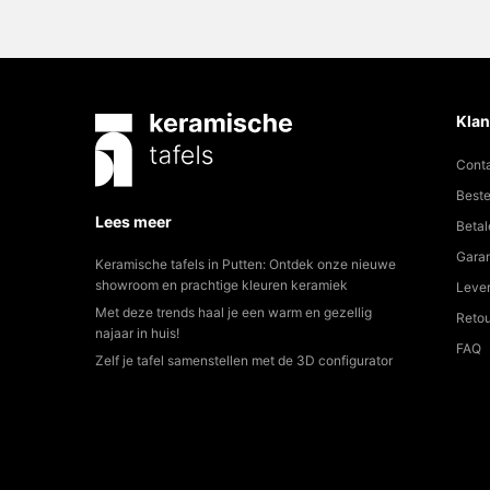
Klan
Cont
Beste
Lees meer
Betal
Garan
Keramische tafels in Putten: Ontdek onze nieuwe
showroom en prachtige kleuren keramiek
Lever
Met deze trends haal je een warm en gezellig
Reto
najaar in huis!
FAQ
Zelf je tafel samenstellen met de 3D configurator