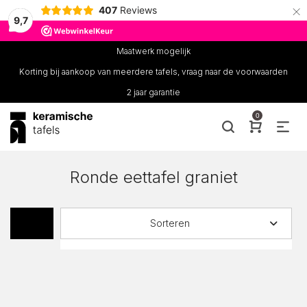
×
407
Reviews
9,7
Maatwerk mogelijk
Korting bij aankoop van meerdere tafels, vraag naar de voorwaarden
2 jaar garantie
0
Ronde eettafel graniet
Sorteren